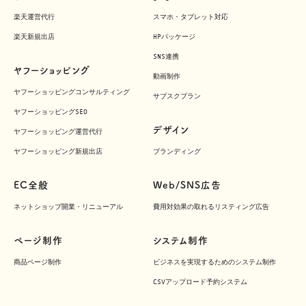
楽天運営代行
スマホ・タブレット対応
楽天新規出店
HPパッケージ
SNS連携
ヤフーショッピング
動画制作
ヤフーショッピングコンサルティング
サブスクプラン
ヤフーショッピングSEO
デザイン
ヤフーショッピング運営代行
ヤフーショッピング新規出店
ブランディング
EC全般
Web/SNS広告
ネットショップ開業・リニューアル
費用対効果の取れるリスティング広告
ページ制作
システム制作
商品ページ制作
ビジネスを実現するためのシステム制作
CSVアップロード予約システム